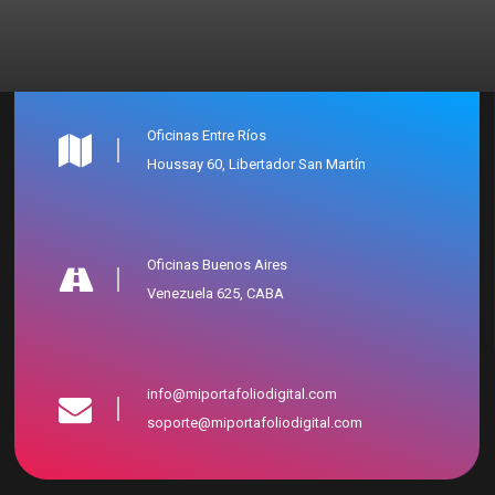
Oficinas Entre Ríos
Houssay 60, Libertador San Martín
Oficinas Buenos Aires
Venezuela 625, CABA
info@miportafoliodigital.com
soporte@miportafoliodigital.com