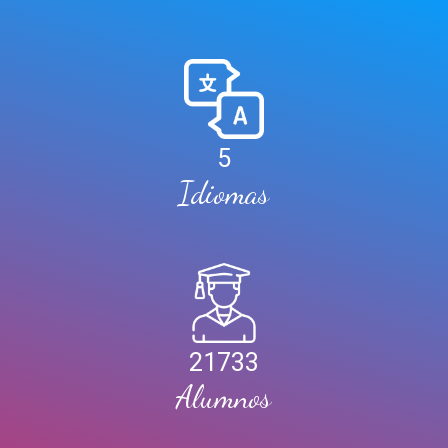
5
Idiomas
21733
Alumnos