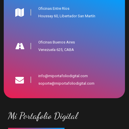
Oficinas Entre Ríos
Houssay 60, Libertador San Martín
Oficinas Buenos Aires
Venezuela 625, CABA
info@miportafoliodigital.com
soporte@miportafoliodigital.com
Mi Portafolio Digital