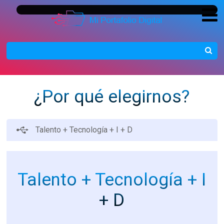
¿Por qué elegirnos?
Talento + Tecnología + I + D
Talento
+
Tecnología
+ I
+ D