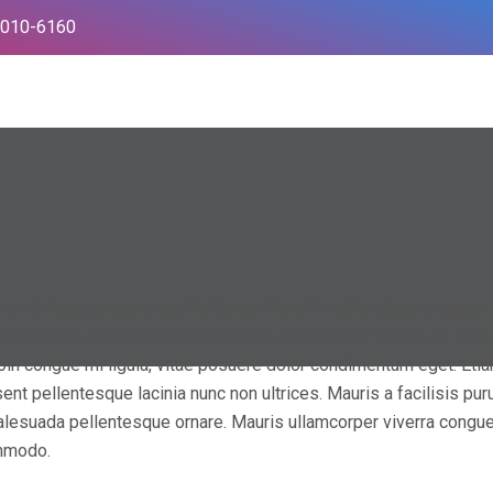
6010-6160
¿Por qué elegirnos?
¿Por qué nuestra plataform
t ultrices posuere cubilia Curae; Morbi fringilla aliquam augue in u
rsus vitae ut sem. Fusce tempor ex sed efficitur iaculis. Ut finib
n congue mi ligula, vitae posuere dolor condimentum eget. Etiam
nt pellentesque lacinia nunc non ultrices. Mauris a facilisis puru
alesuada pellentesque ornare. Mauris ullamcorper viverra congue.
ommodo.