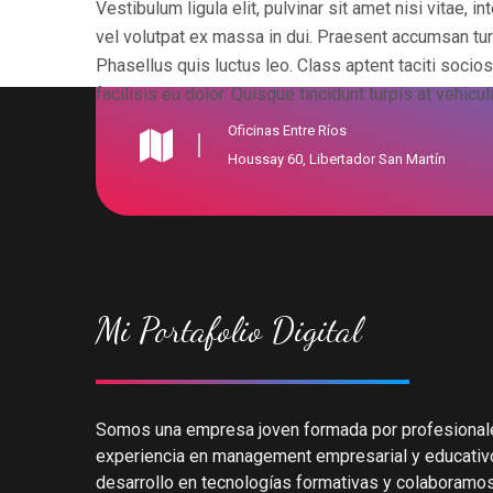
Vestibulum ligula elit, pulvinar sit amet nisi vitae, 
vel volutpat ex massa in dui. Praesent accumsan turp
Phasellus quis luctus leo. Class aptent taciti socio
facilisis eu dolor. Quisque tincidunt turpis at vehicul
Oficinas Entre Ríos
Houssay 60, Libertador San Martín
Mi Portafolio Digital
Somos una empresa joven formada por profesional
experiencia en management empresarial y educativ
desarrollo en tecnologías formativas y colaboramos