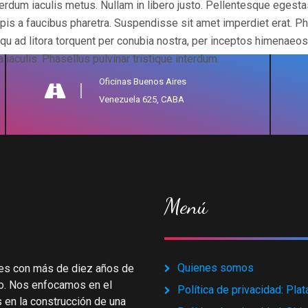
interdum iaculis metus. Nullam in libero justo. Pellentesque egesta
is a faucibus pharetra. Suspendisse sit amet imperdiet erat. Pha
squ ad litora torquent per conubia nostra, per inceptos himenaeos
a iaculis. Phasellus pulvinar tristique interdum.
Oficinas Buenos Aires
Venezuela 625, CABA
Menú
Quienes somos
es con más de diez años de
o. Nos enfocamos en el
Política de privacidad: Pla
 en la construcción de una