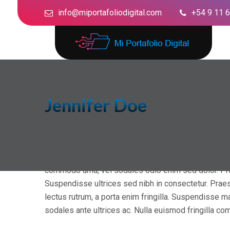
info@miportafoliodigital.com
+54 9 11 
Jennifer Doe
(Scalps & Haircare)
Vestibulum ante ipsum primis in faucibus orci luctus e
dictum mattis sem. Sed ut mauris id neque iaculis cu
commodo urna, vel sodales odio enim sed dolor. Proi
Suspendisse ultrices sed nibh in consectetur. Praese
lectus rutrum, a porta enim fringilla. Suspendisse m
sodales ante ultrices ac. Nulla euismod fringilla c