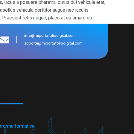
s, lacus a posuere pharetra, purus dui vehicula erat,
sellus vehicula porttitor augue nec iaculis.
. Praesent felis neque, placerat eu ornare eu,
info@miportafoliodigital.com
soporte@miportafoliodigital.com
taforma formativa