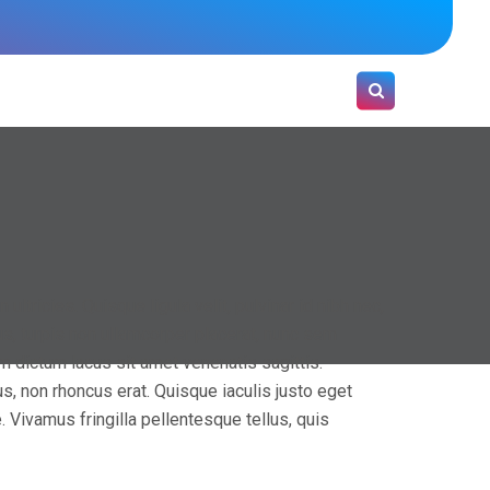
a?
Solicitá una demo
Portal de Soporte
ltricies. Quisque ligula velit, pulvinar id nibh nec,
us, turpis non ullamcorper placerat, nunc sem
 dictum lacus sit amet venenatis sagittis.
s, non rhoncus erat. Quisque iaculis justo eget
 Vivamus fringilla pellentesque tellus, quis