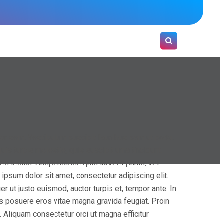
a?
Solicitá una demo
Portal de Soporte
por sem. Vestibulum suscipit faucibus sem ut porta.
uis turpis molestie, quis suscipit urna tincidunt.
es lectus. Suspendisse quis laoreet purus, vel
ipsum dolor sit amet, consectetur adipiscing elit.
 ut justo euismod, auctor turpis et, tempor ante. In
lus posuere eros vitae magna gravida feugiat. Proin
Aliquam consectetur orci ut magna efficitur