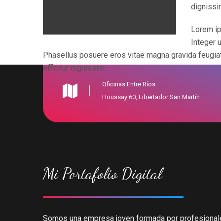
dignissi
Lorem ip
Integer u
Phasellus posuere eros vitae magna gravida feugiat
efficitur dignissim.
Oficinas Entre Ríos
Houssay 60, Libertador San Martín
Mi Portafolio Digital
Somos una empresa joven formada por profesional