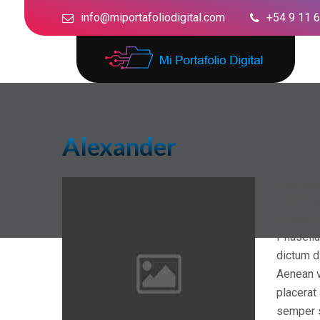
info@miportafoliodigital.com
+54 9 11 
Alexander
(Manage
Lorem ip
Integer u
Phasellu
dictum d
Aenean v
placerat
semper s