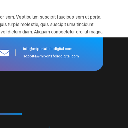
por sem. Vestibulum suscipit faucibus sem ut porta.
uis turpis molestie, quis suscipit urna tincidunt.
 vel dictum diam. Aliquam consectetur orci ut magna
info@miportafoliodigital.com
soporte@miportafoliodigital.com