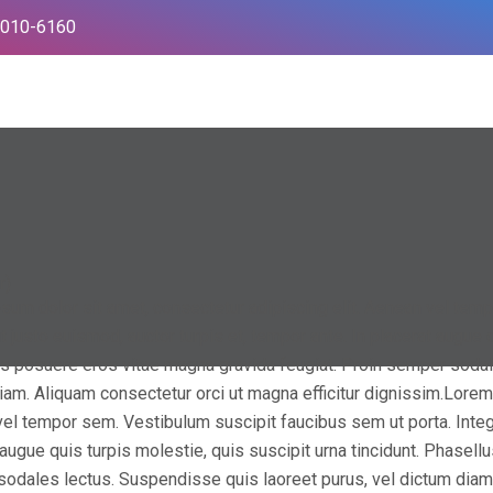
6010-6160
¿Por qué elegirnos?
¿Por qué nuestra plataform
r)
sum dolor sit amet, consectetur adipiscing elit. Aenean vel tem
t justo euismod, auctor turpis et, tempor ante. In placerat augue q
s posuere eros vitae magna gravida feugiat. Proin semper sodal
iam. Aliquam consectetur orci ut magna efficitur dignissim.Lorem 
el tempor sem. Vestibulum suscipit faucibus sem ut porta. Integer
 augue quis turpis molestie, quis suscipit urna tincidunt. Phasel
odales lectus. Suspendisse quis laoreet purus, vel dictum diam. 