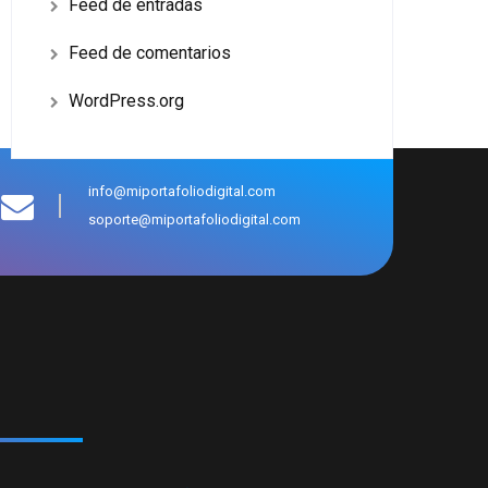
Feed de entradas
Feed de comentarios
WordPress.org
info@miportafoliodigital.com
soporte@miportafoliodigital.com