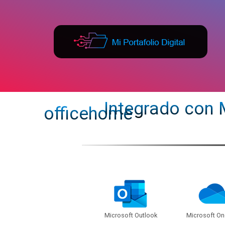
info@miportafoliodigital.com
+54 9 11 
Integrado con 
officehome
Microsoft Outlook
Microsoft On