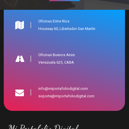
Oficinas Entre Ríos
Houssay 60, Libertador San Martín
Oficinas Buenos Aires
Venezuela 625, CABA
info@miportafoliodigital.com
soporte@miportafoliodigital.com
Mi Portafolio Digital